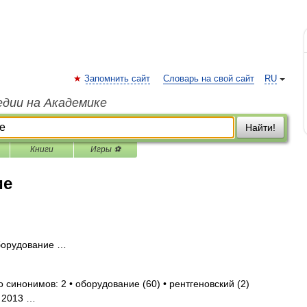
Запомнить сайт
Словарь на свой сайт
RU
едии на Академике
Найти!
Книги
Игры ⚽
ие
борудование …
о синонимов: 2 • оборудование (60) • рентгеновский (2)
. 2013 …