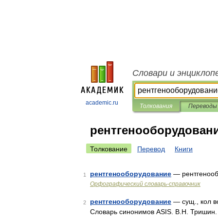
Словари и энциклоп
academic.ru
Толкования
Переводы
рентгенооборудован
Толкование
Перевод
Книги
рентгенооборудование
— рентгеноо
1
Орфографический словарь-справочник
рентгенооборудование
— сущ., кол в
2
Словарь синонимов ASIS. В.Н. Тришин