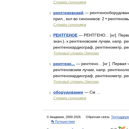
Словарь синонимов
рентгеновский
— рентгенооборудовани
3
прил., кол во синонимов: 2 • рентгеновы
Словарь синонимов
РЕНТГЕНОЕ
— РЕНТГЕНО... [нг]. Перва
4
знач.), к рентгеновским лучам, напр. 
рентгенокардиограф, рентгенометр, р
Толковый словарь Ожегова
рентгено...
— рентгено... [нг ]. Первая 
5
рентгеновским лучам, напр. рентгеноло
рентгенокардиограф, рентгенометр, р
Толковый словарь Ожегова
оборудование
— См …
6
Словарь синонимов
© Академик, 2000-2026
Обратная связь:
Техподдерж
👣 Путешествия