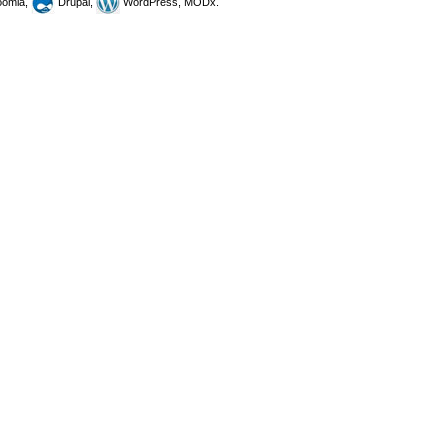
omla,
Drupal,
WordPress, MODx.